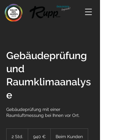
Gebäudeprüfung
und
Raumklimaanalys
e
Gebäudeprüfung mit einer
Raumluftmessung bei Ihnen vor Ort.
940
Euro
2 Std.
2
940 €
Beim Kunden