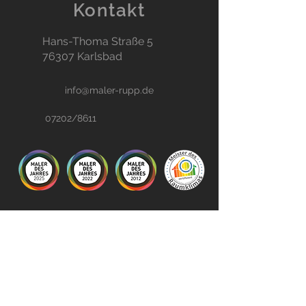
Kontakt
Hans-Thoma Straße 5
76307 Karlsbad
info@maler-rupp.de
07202/8611
Kontakt aufnehmen
Vorname
Nachname