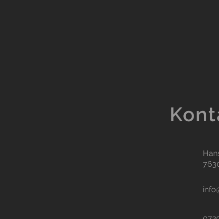
Kont
Han
763
info
072