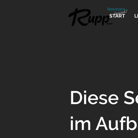
START
L
Diese S
im Aufba