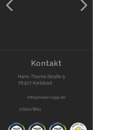
Kontakt
Hans-Thoma Straße 5
76307 Karlsbad
info@maler-rupp.de
07202/8611