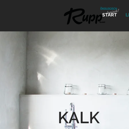
START
L
KALK