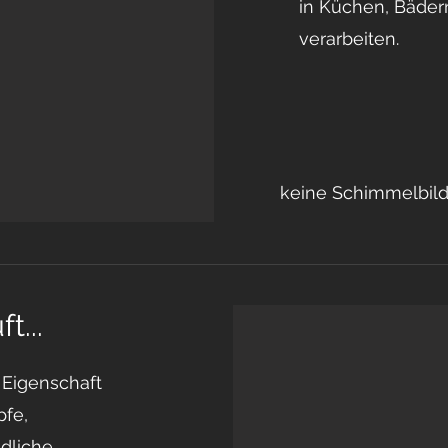
in Küchen, Bäder
verarbeiten.
keine Schimmelbil
t...
 Eigenschaft
pfe,
dliche