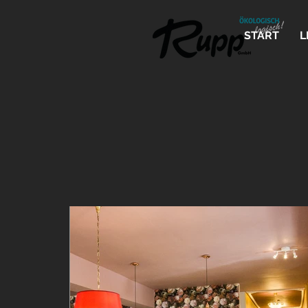
START
L