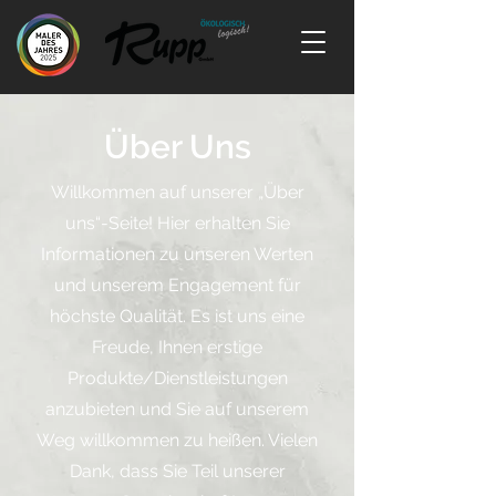
Über Uns
Willkommen auf unserer „Über
uns“-Seite! Hier erhalten Sie
Informationen zu unseren Werten
und unserem Engagement für
höchste Qualität. Es ist uns eine
Freude, Ihnen erstige
Produkte/Dienstleistungen
anzubieten und Sie auf unserem
Weg willkommen zu heißen. Vielen
Dank, dass Sie Teil unserer